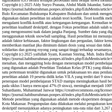
signifikansi 0,05 berarti terdapat perbedaan hasil belajar siswa mela
Copyright (c) 2025 Aldy Suryo Pranata, Abdul Malik Iskandar, Satriaw
https://journal.habiburrahman.ponpes.id/index.php/EduMentis/article
Bulo Kecamatan Bulukumpa Kabupaten Bulukum dan untuk mengetah
digunakan dalam penelitian ini adalah teori konflik. Teori konflik 
mengalami konflik-konflik atau ketegangan-ketegangan. Kemudian teo
penelitian kualitatif deskriptif, dengan Fokus penelitian adalah sala
yang mengonsumsi tuak dalam jangka Panjang. Sumber data yang digu
menggunakan teknik snowball sampling. Hasil penelitian ini menu
adalah faktor kebiasaan, faktor lingkungan dan pergaulan, faktor ke
memberikan manfaat jika diminum dalam dosis yang sesuai dan tidak 
solidaritas dan gotong royong yang sangat tinggi terhadap sesamanya
Copyright (c) 2025 yaifullah Syam, Kasman Sinring, Muh. Indra Bud
https://journal.habiburrahman.ponpes.id/index.php/EduMentis/article
menahan, dan menggiring bola dengan menerapkan model pembelajar
yang digunakan adalah Penelitian Tindakan Kelas (PTK) yang dilaksan
satu pertemuan terakhir digunakan untuk pelaksanaan tes atau penilai
penelitian adalah 19 peserta didik kelas VII.A yang terdiri dari 9 si
penerapan model pembelajaran STAD mampu meningkatkan hasil belajar
pada siklus I hanya mencapai 47% (9 siswa), meningkat menjadi 100%
Suhardianto, Muhammad Janwar https://creativecommons.org/licenses
https://journal.habiburrahman.ponpes.id/index.php/EduMentis/article
Metode penelitian yang digunakan adalah metode eksperimen dengan d
Kota Makassar. Pengumpulan data dilakukan melalui pengukuran kemam
deskriptif menunjukkan adanya peningkatan rata-rata nilai dari 3,267 