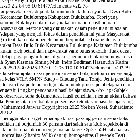
45.</p>
Aldy Suryo Pranata
Abdul Malik Iskandar
Satriawati
12-29
2
2
84
95
10.61477/edumentis.v2i2.78
ktor penyebab terjadi perilaku minum tuak di masyarakat Desa Bulo-
o Kecamatan Bulukumpa Kabupaten Bulukumba. Teori yang
teraturan. Buktinya dalam masyarakat manapun pasti pernah
 Masyarakat. Metode yang digunakan dalam penelitian ini adalah
m. Adapun yang menjadi fokus dalam penelitian ini yaitu Masyarakat
di tentukan dalam penelitian ini berjumlah 10 orang dengan
masyarakat Desa Bulo-Bulo Kecamatan Bulukumpa Kabuaten Bulukumba
lakukan oleh petani dan masyarakat yang putus sekolah. Tuak dapat
f tetapi juga pengaruh positif yakni; peminum tuak mempunyai rasa
lah Syam
Kasman Sinring
Muh. Indra Budiman
Hasanudin Kasim
0/
2025-12-30
2025-12-30
2
2
96
110
10.61477/edumentis.v2i2.79
pada keterampilan dasar permainan sepak bola, meliputi menendang,
elas VII.A SMPN Satap 4 Bittuang Tana Toraja. Jenis penelitian
n, dengan tiga pertemuan digunakan untuk proses pembelajaran dan
mengetahui tingkat pencapaian hasil belajar siswa.</p> <p>Subjek
 tes, observasi, serta dokumentasi. Hasil penelitian menunjukkan bahwa
eningkatan terlihat dari persentase ketuntasan hasil belajar yang
Muhammad Janwar
Copyright (c) 2025 Yosken Yosef, Suhardianto
2i2.82
n menggunakan target terhadap akurasi passing pemain sepakbola.
itian ini berjumlah 30 pemain dari salah satu klub sepakbola di
lakuan berupa latihan menggunakan target.</p> <p>Hasil analisis
ji normalitas (Shapiro-Wilk) dan uji homogenitas (Levene's Test)