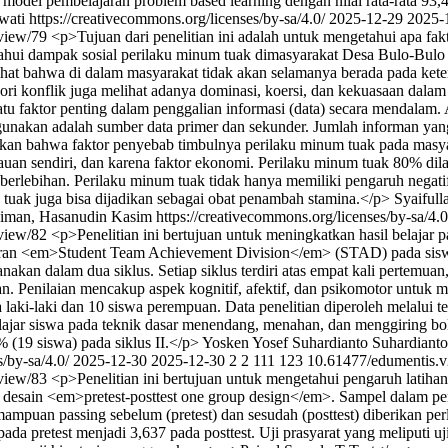
lui model pembelajaran problem based learning dengan nilai rata-rata 93,
ati https://creativecommons.org/licenses/by-sa/4.0/
2025-12-29
2025-
/view/79
<p>Tujuan dari penelitian ini adalah untuk mengetahui apa fa
ui dampak sosial perilaku minum tuak dimasyarakat Desa Bulo-Bul
melihat bahwa di dalam masyarakat tidak akan selamanya berada pada ke
ri konflik juga melihat adanya dominasi, koersi, dan kekuasaan dalam
h satu faktor penting dalam penggalian informasi (data) secara mendala
nakan adalah sumber data primer dan sekunder. Jumlah informan yang 
njukan bahwa faktor penyebab timbulnya perilaku minum tuak pada 
mauan sendiri, dan karena faktor ekonomi. Perilaku minum tuak 80% di
berlebihan. Perilaku minum tuak tidak hanya memiliki pengaruh negati
, tuak juga bisa dijadikan sebagai obat penambah stamina.</p>
Syaiful
iman, Hasanudin Kasim https://creativecommons.org/licenses/by-sa/4.
/view/82
<p>Penelitian ini bertujuan untuk meningkatkan hasil belajar 
an <em>Student Team Achievement Division</em> (STAD) pada siswa k
akan dalam dua siklus. Setiap siklus terdiri atas empat kali pertemua
an. Penilaian mencakup aspek kognitif, afektif, dan psikomotor untuk 
swa laki-laki dan 10 siswa perempuan. Data penelitian diperoleh melalui
 siswa pada teknik dasar menendang, menahan, dan menggiring bola. P
 (19 siswa) pada siklus II.</p>
Yosken Yosef
Suhardianto Suhardianto
/by-sa/4.0/
2025-12-30
2025-12-30
2
2
111
123
10.61477/edumentis.v
/view/83
<p>Penelitian ini bertujuan untuk mengetahui pengaruh latiha
esain <em>pretest-posttest one group design</em>. Sampel dalam penel
puan passing sebelum (pretest) dan sesudah (posttest) diberikan per
pada pretest menjadi 3,637 pada posttest. Uji prasyarat yang meliputi u