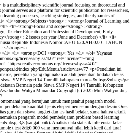
 multidisciplinary scientific journal focusing on theoretical and
urnal serves as a platform for scientific publication for researchers,
on learning processes, teaching strategies, and the dynamics of
li> <li><strong>Subjects</strong> : <strong>Journal of Learning and
/li> <li><strong>Focus and scope</strong> :<strong>
gn, Teacher Education and Professional Development, Early
</strong> : 2 issues per year (June and December) </li> <li>
i Manusia Republik Indonesia Nomor :AHU-620.AH.02.01 TAHUN
 : </strong><a
i> <li> <strong>DOI </strong>: Yes </li> </ol>
Yayasan
mons.org/licenses/by-sa/4.0/" rel="license"><img
ef="http://creativecommons.org/licenses/by-sa/4.0/"
.ponpes.id/index.php/EduMentis/article/view/77
<p>Penelitian ini
maros, penelitian yang digunakan adalah penelitian tindakan kelas
in siswa SMP Negeri 14 Tanralili kabupaten maros.&nbsp;&nbsp;</p>
endekatan Bermain pada Siswa SMP Negeri 14 Tanralili Kabupaten
Awaluddin
Wahyu Munandar
Copyright (c) 2025 Muh Wahyuddin,
77
Bontomanai yang bertujuan untuk mengetahui pengaruh model
 pendekatan kuantitatif jenis eksperimen semu dengan desain One-
tas guru dan siswa, angket dan tes hasil belajar, sama halnya teknik
ti menemukan pengaruh model pembelajaran problem based learning
&nbsp; 3,8 (sangat baik). Analisis data statistik inferensial kelas
ample t test &lt;0.000 yang mempunyai nilai lebih kecil dari taraf