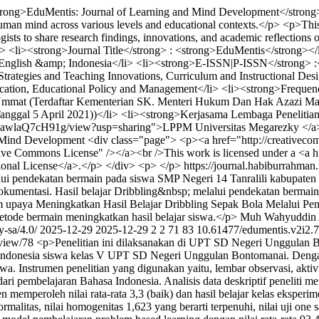
ong>EduMentis: Journal of Learning and Mind Development</strong> is a
uman mind across various levels and educational contexts.</p> <p>This jo
ogists to share research findings, innovations, and academic reflections 
l> <li><strong>Journal Title</strong> : <strong>EduMentis</strong></
nglish &amp; Indonesia</li> <li><strong>E-ISSN|P-ISSN</strong> :<
rategies and Teaching Innovations, Curriculum and Instructional Desi
ucation, Educational Policy and Management</li> <li><strong>Frequency
na Ummat (Terdaftar Kementerian SK. Menteri Hukum Dan Hak Azaz
anggal 5 April 2021))</li> <li><strong>Kerjasama Lembaga Penelitian
wlaQ7cH91g/view?usp=sharing">LPPM Universitas Megarezky </a></l
d Mind Development
<div class="page"> <p><a href="http://creativecom
tive Commons License" /></a><br />This work is licensed under a <a hr
tional License</a>.</p> </div> <p> </p>
https://journal.habiburrahman
alui pendekatan bermain pada siswa SMP Negeri 14 Tanralili kabupaten 
okumentasi. Hasil belajar Dribbling&nbsp; melalui pendekatan berma
am upaya Meningkatkan Hasil Belajar Dribbling Sepak Bola Melalui P
tode bermain meningkatkan hasil belajar siswa.</p>
Muh Wahyuddin
y-sa/4.0/
2025-12-29
2025-12-29
2
2
71
83
10.61477/edumentis.v2i2.
/view/78
<p>Penelitian ini dilaksanakan di UPT SD Negeri Unggulan 
 Indonesia siswa kelas V UPT SD Negeri Unggulan Bontomanai. Dengan
wa. Instrumen penelitian yang digunakan yaitu, lembar observasi, aktivi
u dari pembelajaran Bahasa Indonesia. Analisis data deskriptif peneli
 memperoleh nilai rata-rata 3,3 (baik) dan hasil belajar kelas eksperimen
malitas, nilai homogenitas 1,623 yang berarti terpenuhi, nilai uji one s