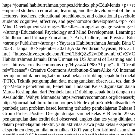
https://journal.habiburrahman.ponpes.id/index.php/EduMentis
<p><str
empirical studies in education, learning, and the development of the h
lecturers, teachers, educational practitioners, and educational psychol
students' cognitive, affective, and psychomotor development.</p> <o
Mind Development</strong></li> <li><strong>Language </strong>: E
</strong>Educational Psychology and Mind Development, Learning St
Childhood and Primary Education, 7. Arts, Culture, and Physical Ed
<strong>Publisher</strong> : Yayasan Habiburrahman Jamalu Bi
2023 . Tangal 30 September 20213(Akta Pendirian Yayasan, No. 2,-T
href="https://drive.google.com/file/d/1SdQZz92wD8tnvmUxOvZVCa
Habiburrahman Jamalu Bina Ummat
en-US
Journal of Learning an
src="https://i.creativecommons.org/l/by-sa/4.0/88x31.png" alt="Crea
rel="license">Creative Commons Attribution-ShareAlike 4.0 Interna
bertujuan untuk meningkatkan hasil belajar dribbling sepak bola mel
(PTK). Teknik pengumpulan data menggunakan observasi, tes, dan d
<p>Metode penelitian ini, Penelitian Tindakan Kelas digunakan dal
Maros Kesimpulan dari Pembelajaran Dribbling sepak bola dengan me
Awaluddin, Wahyu Munandar https://creativecommons.org/licenses/b
https://journal.habiburrahman.ponpes.id/index.php/EduMentis/article
pembelajaran problem based learning terhadap pembelajaran Bahasa
Group Pretest-Posttest Design. dengan sampel kelas V B terdiri 29 sis
pengumpulan data terdiri dari observasi, angket dan tes yang ditinja
dalam pembelajaran efektif, yaitu aktivitas siswa pada kelas eksperimen
eksperimen dengan nilai normalitas 0.891 yang berdistribusi asumsi nor