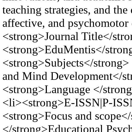
teaching strategies, and the
affective, and psychomotor
<strong>Journal Title</stro
<strong>EduMentis</strong
<strong>Subjects</strong> 
and Mind Development</str
<strong>Language </strong
<li><strong>E-ISSN|P-ISSN
<strong>Focus and scope</
</strong>Educational Psyc