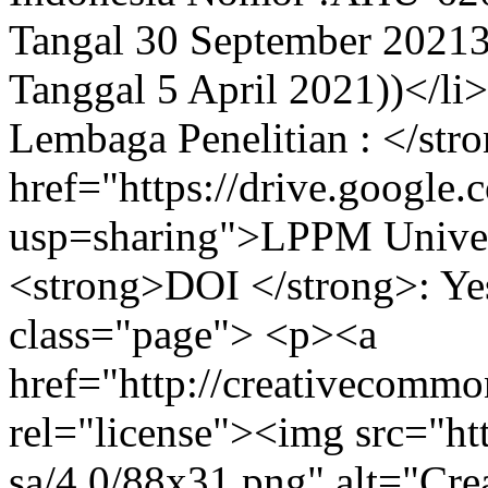
Tangal 30 September 20213(
Tanggal 5 April 2021))</li
Lembaga Penelitian : </str
href="https://drive.goo
usp=sharing">LPPM Univers
<strong>DOI </strong>: Yes
class="page"> <p><a
href="http://creativecommon
rel="license"><img src="htt
sa/4.0/88x31.png" alt="Cr