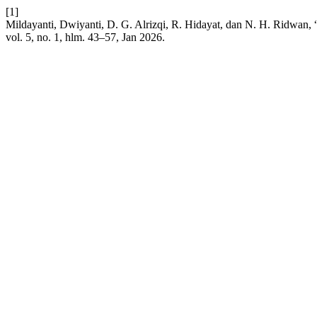
[1]
Mildayanti, Dwiyanti, D. G. Alrizqi, R. Hidayat, dan N. H. Ridwa
vol. 5, no. 1, hlm. 43–57, Jan 2026.