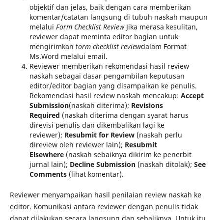
objektif dan jelas, baik dengan cara memberikan
komentar/catatan langsung di tubuh naskah maupun
melalui
Form Checklist Review
Jika merasa kesulitan,
reviewer dapat meminta editor bagian untuk
mengirimkan f
orm checklist review
dalam Format
Ms.Word melalui email.
Reviewer memberikan rekomendasi hasil review
naskah sebagai dasar pengambilan keputusan
editor/editor bagian yang disampaikan ke penulis.
Rekomendasi hasil review naskah mencakup:
Accept
Submission
(naskah diterima);
Revisions
Required
(naskah diterima dengan syarat harus
direvisi penulis dan dikembalikan lagi ke
reviewer);
Resubmit for Review
(naskah perlu
direview oleh reviewer lain);
Resubmit
Elsewhere
(naskah sebaiknya dikirim ke penerbit
jurnal lain);
Decline Submission
(naskah ditolak);
See
Comments
(lihat komentar).
Reviewer menyampaikan hasil penilaian review naskah ke
editor. Komunikasi antara reviewer dengan penulis tidak
dapat dilakukan secara langsung dan sebaliknya. Untuk itu,